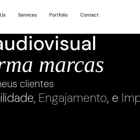
 Us
Services
Portfolio
Contact
udiovisual
orma marcas
meus clientes
ilidade
,
Engajamento
, e
Im