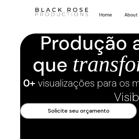
Home
About
Produção a
transf
que
0
+ 
visualizações para os 
Visib
Solicite seu orçamento